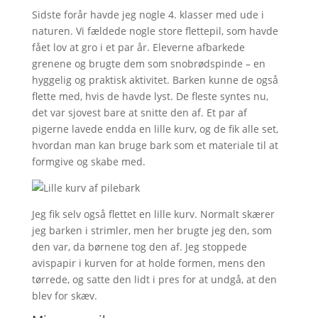
Sidste forår havde jeg nogle 4. klasser med ude i
naturen. Vi fældede nogle store flettepil, som havde
fået lov at gro i et par år. Eleverne afbarkede
grenene og brugte dem som snobrødspinde – en
hyggelig og praktisk aktivitet. Barken kunne de også
flette med, hvis de havde lyst. De fleste syntes nu,
det var sjovest bare at snitte den af. Et par af
pigerne lavede endda en lille kurv, og de fik alle set,
hvordan man kan bruge bark som et materiale til at
formgive og skabe med.
Jeg fik selv også flettet en lille kurv. Normalt skærer
jeg barken i strimler, men her brugte jeg den, som
den var, da børnene tog den af. Jeg stoppede
avispapir i kurven for at holde formen, mens den
tørrede, og satte den lidt i pres for at undgå, at den
blev for skæv.