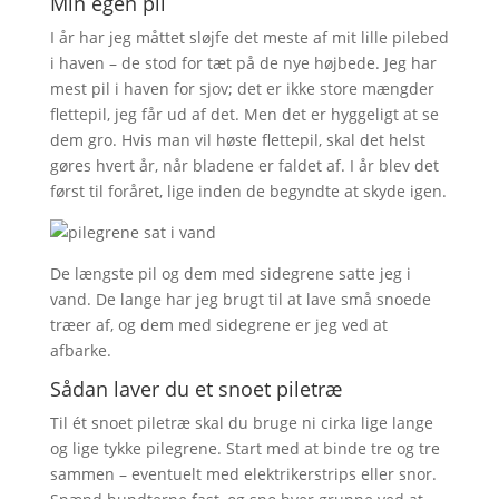
Min egen pil
I år har jeg måttet sløjfe det meste af mit lille pilebed
i haven – de stod for tæt på de nye højbede. Jeg har
mest pil i haven for sjov; det er ikke store mængder
flettepil, jeg får ud af det. Men det er hyggeligt at se
dem gro. Hvis man vil høste flettepil, skal det helst
gøres hvert år, når bladene er faldet af. I år blev det
først til foråret, lige inden de begyndte at skyde igen.
De længste pil og dem med sidegrene satte jeg i
vand. De lange har jeg brugt til at lave små snoede
træer af, og dem med sidegrene er jeg ved at
afbarke.
Sådan laver du et snoet piletræ
Til ét snoet piletræ skal du bruge ni cirka lige lange
og lige tykke pilegrene. Start med at binde tre og tre
sammen – eventuelt med elektrikerstrips eller snor.