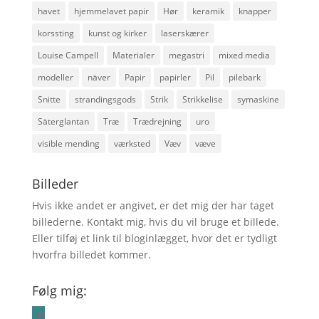
havet
hjemmelavet papir
Hør
keramik
knapper
korssting
kunst og kirker
laserskærer
Louise Campell
Materialer
megastri
mixed media
modeller
näver
Papir
papirler
Pil
pilebark
Snitte
strandingsgods
Strik
Strikkelise
symaskine
Säterglantan
Træ
Trædrejning
uro
visible mending
værksted
Væv
væve
Billeder
Hvis ikke andet er angivet, er det mig der har taget
billederne. Kontakt mig, hvis du vil bruge et billede.
Eller tilføj et link til bloginlægget, hvor det er tydligt
hvorfra billedet kommer.
Følg mig:
instagram