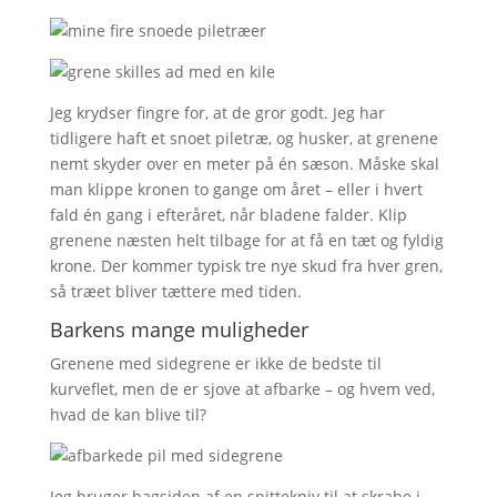
Jeg krydser fingre for, at de gror godt. Jeg har
tidligere haft et snoet piletræ, og husker, at grenene
nemt skyder over en meter på én sæson. Måske skal
man klippe kronen to gange om året – eller i hvert
fald én gang i efteråret, når bladene falder. Klip
grenene næsten helt tilbage for at få en tæt og fyldig
krone. Der kommer typisk tre nye skud fra hver gren,
så træet bliver tættere med tiden.
Barkens mange muligheder
Grenene med sidegrene er ikke de bedste til
kurveflet, men de er sjove at afbarke – og hvem ved,
hvad de kan blive til?
Jeg bruger bagsiden af en snittekniv til at skrabe i