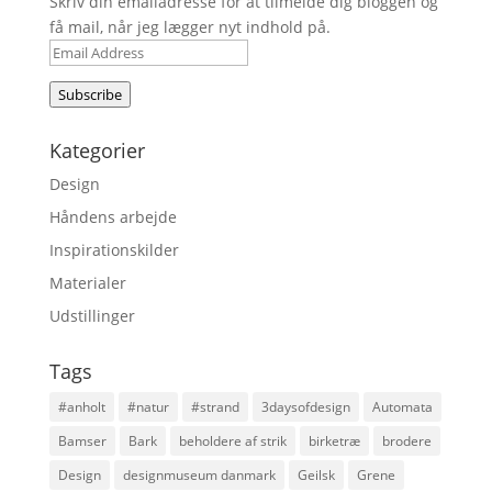
Skriv din emailadresse for at tilmelde dig bloggen og
få mail, når jeg lægger nyt indhold på.
Email
Address
Subscribe
Kategorier
Design
Håndens arbejde
Inspirationskilder
Materialer
Udstillinger
Tags
#anholt
#natur
#strand
3daysofdesign
Automata
Bamser
Bark
beholdere af strik
birketræ
brodere
Design
designmuseum danmark
Geilsk
Grene