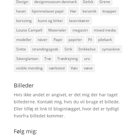
Design
designmuseum danmark
Geilsk
Grene
havet
hjemmelavet papir
Hør
keramik
knapper
korssting
kunst og kirker
laserskærer
Louise Campell
Materialer
megastri
mixed media
modeller
näver
Papir
papirler
Pil
pilebark
Snitte
strandingsgods
Strik
Strikkelise
symaskine
Säterglantan
Træ
Trædrejning
uro
visible mending
værksted
Væv
væve
Billeder
Hvis ikke andet er angivet, er det mig der har taget
billederne. Kontakt mig, hvis du vil bruge et billede.
Eller tilføj et link til bloginlægget, hvor det er tydligt
hvorfra billedet kommer.
Følg mig: