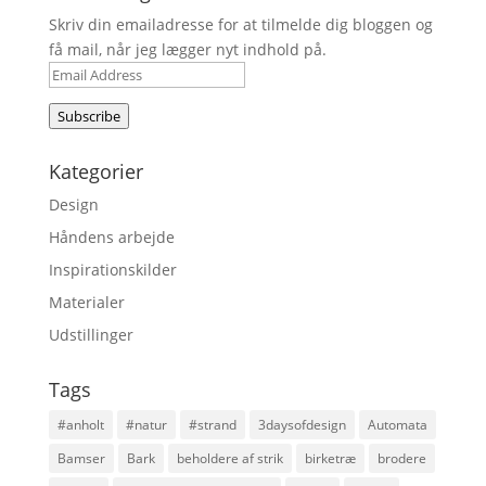
Skriv din emailadresse for at tilmelde dig bloggen og
få mail, når jeg lægger nyt indhold på.
Email
Address
Subscribe
Kategorier
Design
Håndens arbejde
Inspirationskilder
Materialer
Udstillinger
Tags
#anholt
#natur
#strand
3daysofdesign
Automata
Bamser
Bark
beholdere af strik
birketræ
brodere