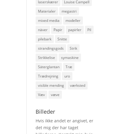
laserskærer
Louise Campell
Materialer
megastri
mixed media
modeller
näver
Papir
papirler
Pil
pilebark
Snitte
strandingsgods
Strik
Strikkelise
symaskine
Säterglantan
Træ
Trædrejning
uro
visible mending
værksted
Væv
væve
Billeder
Hvis ikke andet er angivet, er
det mig der har taget