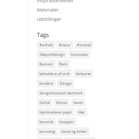
Inspirationskilder
Materialer
Udstillinger
Tags
#anholt
#natur
#strand
3daysofdesign
Automata
Bamser
Bark
beholdere af strik
birketræ
brodere
Design
designmuseum danmark
Geilsk
Grene
havet
hjemmelavet papir
Hør
keramik
knapper
korssting
kunst og kirker