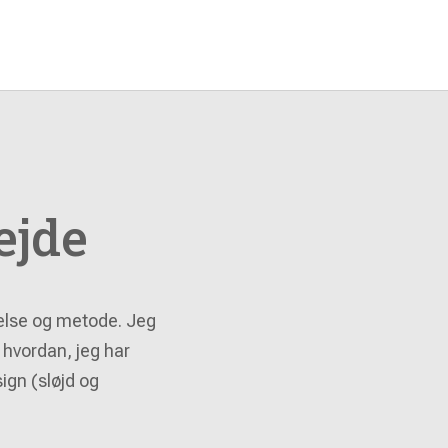
ejde
relse og metode. Jeg
r hvordan, jeg har
ign (sløjd og