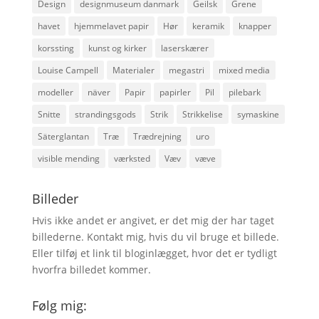
Design
designmuseum danmark
Geilsk
Grene
havet
hjemmelavet papir
Hør
keramik
knapper
korssting
kunst og kirker
laserskærer
Louise Campell
Materialer
megastri
mixed media
modeller
näver
Papir
papirler
Pil
pilebark
Snitte
strandingsgods
Strik
Strikkelise
symaskine
Säterglantan
Træ
Trædrejning
uro
visible mending
værksted
Væv
væve
Billeder
Hvis ikke andet er angivet, er det mig der har taget
billederne. Kontakt mig, hvis du vil bruge et billede.
Eller tilføj et link til bloginlægget, hvor det er tydligt
hvorfra billedet kommer.
Følg mig: