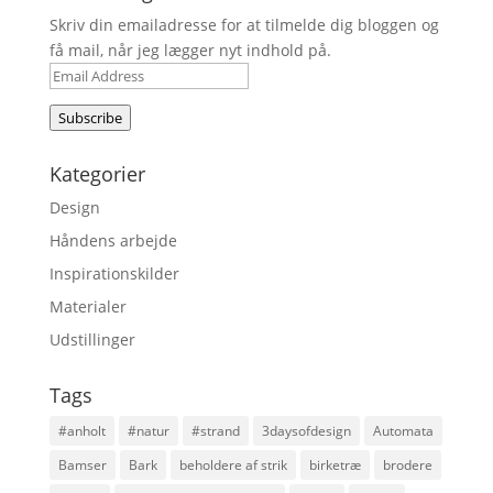
Skriv din emailadresse for at tilmelde dig bloggen og
få mail, når jeg lægger nyt indhold på.
Email
Address
Subscribe
Kategorier
Design
Håndens arbejde
Inspirationskilder
Materialer
Udstillinger
Tags
#anholt
#natur
#strand
3daysofdesign
Automata
Bamser
Bark
beholdere af strik
birketræ
brodere